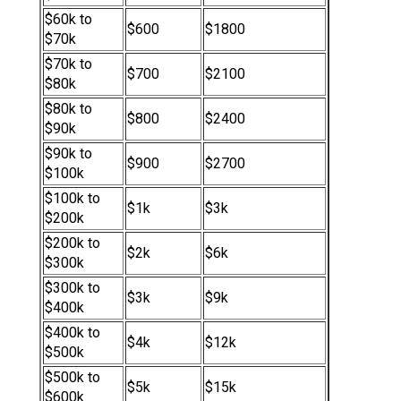
$60k to
$600
$1800
$70k
$70k to
$700
$2100
$80k
$80k to
$800
$2400
$90k
$90k to
$900
$2700
$100k
$100k to
$1k
$3k
$200k
$200k to
$2k
$6k
$300k
$300k to
$3k
$9k
$400k
$400k to
$4k
$12k
$500k
$500k to
$5k
$15k
$600k