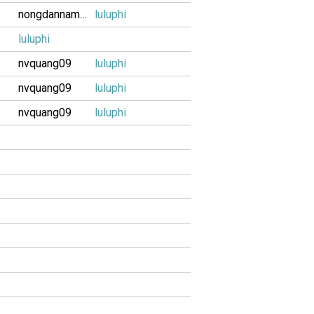
nongdannambo
luluphi
luluphi
nvquang09
luluphi
nvquang09
luluphi
nvquang09
luluphi