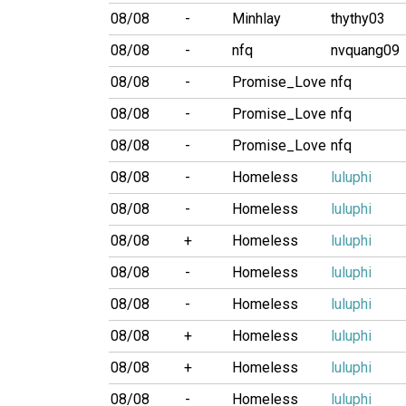
08/08
-
Minhlay
thythy03
08/08
-
nfq
nvquang09
08/08
-
Promise_Love
nfq
08/08
-
Promise_Love
nfq
08/08
-
Promise_Love
nfq
08/08
-
Homeless
luluphi
08/08
-
Homeless
luluphi
08/08
+
Homeless
luluphi
08/08
-
Homeless
luluphi
08/08
-
Homeless
luluphi
08/08
+
Homeless
luluphi
08/08
+
Homeless
luluphi
08/08
-
Homeless
luluphi