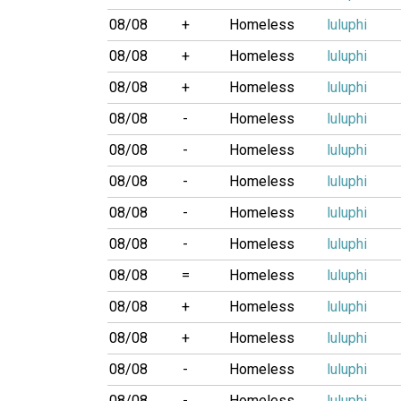
08/08
+
Homeless
luluphi
08/08
+
Homeless
luluphi
08/08
+
Homeless
luluphi
08/08
-
Homeless
luluphi
08/08
-
Homeless
luluphi
08/08
-
Homeless
luluphi
08/08
-
Homeless
luluphi
08/08
-
Homeless
luluphi
08/08
=
Homeless
luluphi
08/08
+
Homeless
luluphi
08/08
+
Homeless
luluphi
08/08
-
Homeless
luluphi
08/08
-
Homeless
luluphi