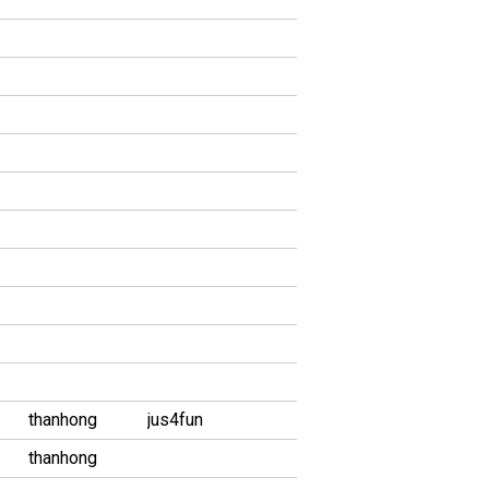
thanhong
jus4fun
thanhong