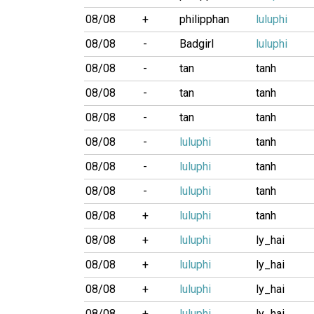
08/08
+
philipphan
luluphi
08/08
-
Badgirl
luluphi
08/08
-
tan
tanh
08/08
-
tan
tanh
08/08
-
tan
tanh
08/08
-
luluphi
tanh
08/08
-
luluphi
tanh
08/08
-
luluphi
tanh
08/08
+
luluphi
tanh
08/08
+
luluphi
ly_hai
08/08
+
luluphi
ly_hai
08/08
+
luluphi
ly_hai
08/08
+
luluphi
ly_hai