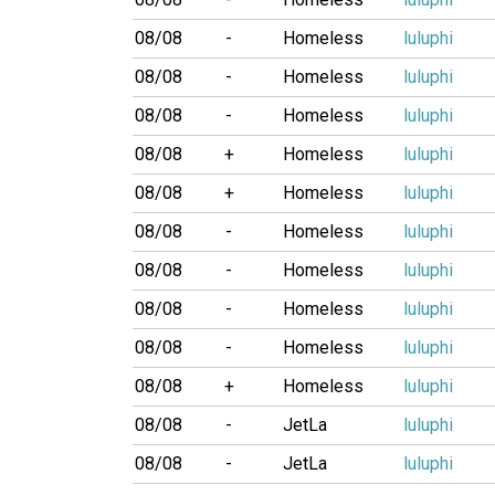
08/08
-
Homeless
luluphi
08/08
-
Homeless
luluphi
08/08
-
Homeless
luluphi
08/08
+
Homeless
luluphi
08/08
+
Homeless
luluphi
08/08
-
Homeless
luluphi
08/08
-
Homeless
luluphi
08/08
-
Homeless
luluphi
08/08
-
Homeless
luluphi
08/08
+
Homeless
luluphi
08/08
-
JetLa
luluphi
08/08
-
JetLa
luluphi