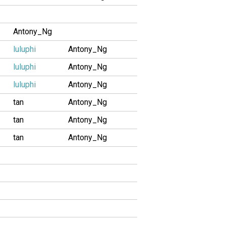
Antony_Ng
luluphi
Antony_Ng
luluphi
Antony_Ng
luluphi
Antony_Ng
tan
Antony_Ng
tan
Antony_Ng
tan
Antony_Ng