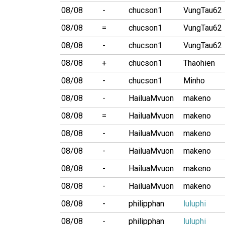
08/08
-
chucson1
VungTau62
08/08
=
chucson1
VungTau62
08/08
-
chucson1
VungTau62
08/08
+
chucson1
Thaohien
08/08
-
chucson1
Minho
08/08
-
HailuaMvuon
makeno
08/08
=
HailuaMvuon
makeno
08/08
-
HailuaMvuon
makeno
08/08
-
HailuaMvuon
makeno
08/08
-
HailuaMvuon
makeno
08/08
-
HailuaMvuon
makeno
08/08
-
philipphan
luluphi
08/08
-
philipphan
luluphi