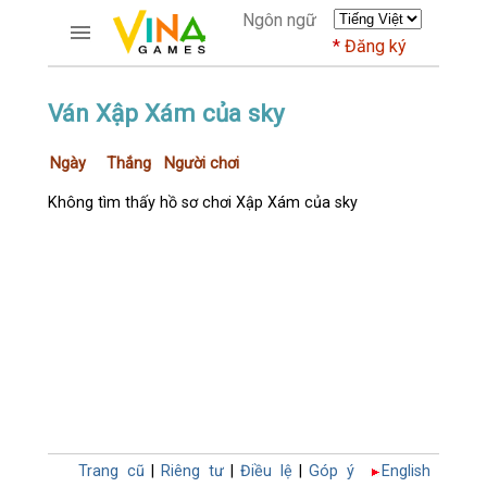
Ngôn ngữ
Đăng ký
TRƯƠNG MỤC
Ván Xập Xám của sky
Trang chủ
Ngày
Thắng
Người chơi
Đăng ký
Thành viên mới
Không tìm thấy hồ sơ chơi Xập Xám của sky
Cách dùng
Hỏi đáp
Người giàu nhất
TRÒ CHƠI
DIỄN ĐÀN
CỜ TƯỚNG
Trang cũ
|
Riêng tư
|
Điều lệ
|
Góp ý
English