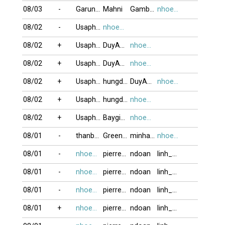
08/03
-
Garung80
Mahni
Gamblerr
nhoemwadi
08/02
-
Usaphuong
nhoemwadi
08/02
+
Usaphuong
DuyAn1905
nhoemwadi
08/02
+
Usaphuong
DuyAn1905
nhoemwadi
08/02
+
Usaphuong
hungdallas62
DuyAn1905
nhoemwadi
08/02
+
Usaphuong
hungdallas62
nhoemwadi
08/02
+
Usaphuong
Baygioodau
nhoemwadi
08/01
-
thanbaiso1
Greenonion
minhanh
nhoemwadi
08/01
-
nhoemwadi
pierre13
ndoan
linh_moi24
08/01
-
nhoemwadi
pierre13
ndoan
linh_moi24
08/01
-
nhoemwadi
pierre13
ndoan
linh_moi24
08/01
+
nhoemwadi
pierre13
ndoan
linh_moi24